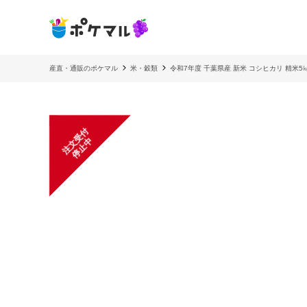
産直・通販のポケマル
米・穀類
令和7年度 千葉県産 新米 コシヒカリ 精米5㎏
注
文
受
付
停
止
中