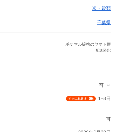
米・穀類
千葉県
ポケマル提携のヤマト便
配送区分:
可
1~3日
可