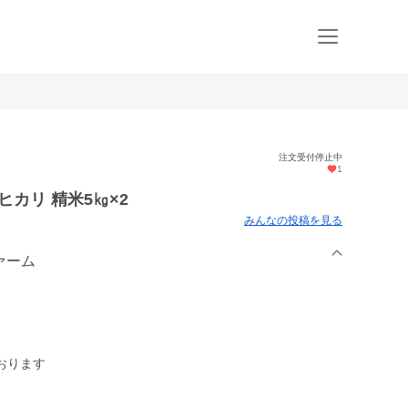
注文受付停止中
1
ヒカリ 精米5㎏×2
みんなの投稿を見る
ファーム
おります