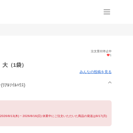
注文受付停止中
1
 大（1袋）
みんなの投稿を見る
ｱﾙｿｲﾙﾊｳｽ)
/8/13(木) ~ 2026/8/16(日) 休業中にご注文いただいた商品の発送は8/17(月)