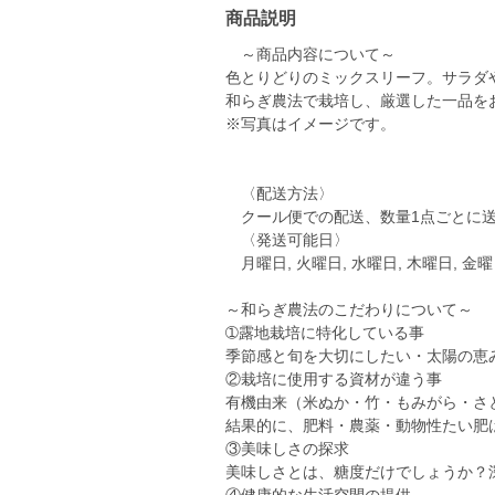
商品説明
～商品内容について～
色とりどりのミックスリーフ。サラダ
和らぎ農法で栽培し、厳選した一品を
※写真はイメージです。
〈配送方法〉
クール便での配送、数量1点ごとに送
〈発送可能日〉
月曜日, 火曜日, 水曜日, 木曜日, 
～和らぎ農法のこだわりについて～
➀露地栽培に特化している事
季節感と旬を大切にしたい・太陽の恵
②栽培に使用する資材が違う事
有機由来（米ぬか・竹・もみがら・さ
結果的に、肥料・農薬・動物性たい肥
③美味しさの探求
美味しさとは、糖度だけでしょうか？