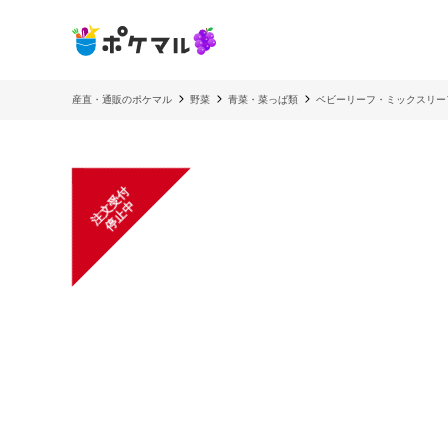
産直・通販のポケマル
野菜
青菜・菜っぱ類
ベビーリーフ・ミックスリー
注
文
受
付
停
止
中