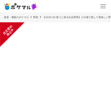
産直・通販のポケマル
野菜
【10/25-26 取りに来る出品専用】その場で蒸して美味しい
注
文
受
付
停
止
中