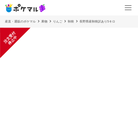
産直・通販のポケマル
果物
りんご
秋映
長野県産秋映訳あり5キロ
注
文
受
付
停
止
中