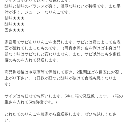
サイズは小ぶりで赤黒く着色します。
酸味と甘味のバランスが良く、濃厚な味わいが特徴です。また果
汁が多く、ジューシーなりんごです。
甘味★★★
酸味★★★
固さ★★★
家庭用でサビありりんごを出品します。サビとは霜によって皮表
面が荒れてしまったものです。（写真参照）皮を剥けば中身は問
題なく味はサビなしと変わりません。また、サビ以外にも少傷程
度のものを入れて発送します。
商品到着後は冷蔵庫等で保管して頂き、2週間ほどを目安にお召し
上がり下さい。（日数が経つと酸味が抜けて食感も悪くなりま
す）
サイズはお任せでお願いします。5キロ箱で発送致します。（箱の
重さを入れて5kg前後です。）
とれたてのりんごを農家から直送致します。ぜひお試しくださ
い。