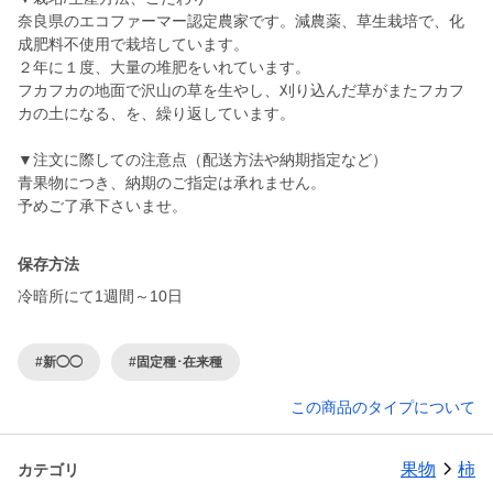
奈良県のエコファーマー認定農家です。減農薬、草生栽培で、化
成肥料不使用で栽培しています。
２年に１度、大量の堆肥をいれています。
フカフカの地面で沢山の草を生やし、刈り込んだ草がまたフカフ
カの土になる、を、繰り返しています。
▼注文に際しての注意点（配送方法や納期指定など）
青果物につき、納期のご指定は承れません。
予めご了承下さいませ。
保存方法
冷暗所にて1週間～10日
#新◯◯
#固定種･在来種
この商品のタイプについて
果物
柿
カテゴリ