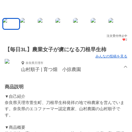
注文受付停止中
2
【毎日3L】農業女子が虜になる刀根早生柿
みんなの投稿を見る
奈良県天理市
山村順子 | 育つ畑 小掠農園
商品説明
▼自己紹介
奈良県天理市萱生町、刀根早生柿発祥の地で柿農家を営んでいま
す。奈良県のエコファーマー認定農家、山村農園の山村順子で
す。
▼商品概要