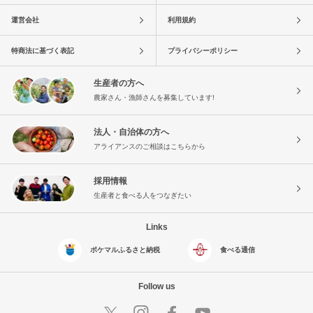
運営会社
利用規約
特商法に基づく表記
プライバシーポリシー
生産者の方へ
農家さん・漁師さんを募集しています!
法人・自治体の方へ
アライアンスのご相談はこちらから
採用情報
生産者と食べる人をつなぎたい
Links
ポケマルふるさと納税
食べる通信
Follow us