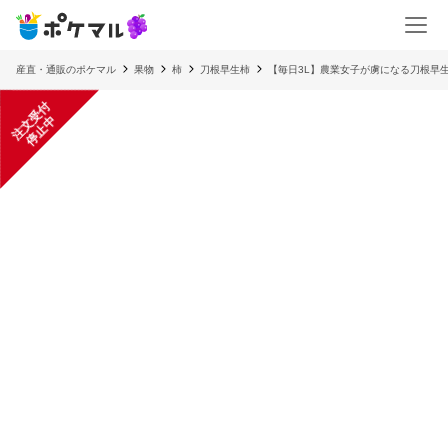
産直・通販のポケマル
果物
柿
刀根早生柿
【毎日3L】農業女子が虜になる刀根早
注
文
受
付
停
止
中