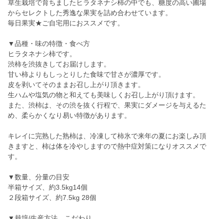
草生栽培で育ちましたヒラタネナシ柿の中でも、糖度の高い圃場
からセレクトした秀逸な果実を詰め合わせています。
毎日果実★ご自宅用におススメです。
▼品種・味の特徴・食べ方
ヒラタネナシ柿です。
渋柿を渋抜きしてお届けします。
甘い柿よりもしっとりした食味で甘さが濃厚です。
皮を剥いてそのままお召し上がり頂きます。
生ハムや塩気の物と和えても美味しくお召し上がり頂けます。
また、渋柿は、その渋を抜く行程で、果実にダメージを与えるた
め、柔らかくなり易い特徴があります。
キレイに完熟した熟柿は、冷凍して柿氷で来年の夏にお楽しみ頂
きますと、柿は体を冷やしますので熱中症対策になりオススメで
す。
▼数量、分量の目安
半箱サイズ、約3.5kg14個
２段箱サイズ、約7.5kg 28個
▼栽培/生産方法、こだわり