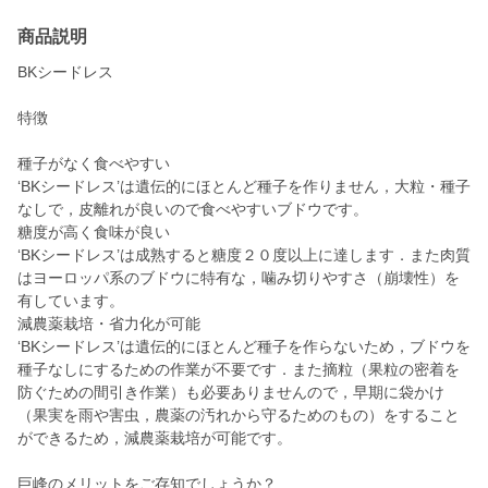
商品説明
BKシードレス
特徴
種子がなく食べやすい
‘BKシードレス’は遺伝的にほとんど種子を作りません，大粒・種子
なしで，皮離れが良いので食べやすいブドウです。
糖度が高く食味が良い
‘BKシードレス’は成熟すると糖度２０度以上に達します．また肉質
はヨーロッパ系のブドウに特有な，噛み切りやすさ（崩壊性）を
有しています。
減農薬栽培・省力化が可能
‘BKシードレス’は遺伝的にほとんど種子を作らないため，ブドウを
種子なしにするための作業が不要です．また摘粒（果粒の密着を
防ぐための間引き作業）も必要ありませんので，早期に袋かけ
（果実を雨や害虫，農薬の汚れから守るためのもの）をすること
ができるため，減農薬栽培が可能です。
巨峰のメリットをご存知でしょうか？