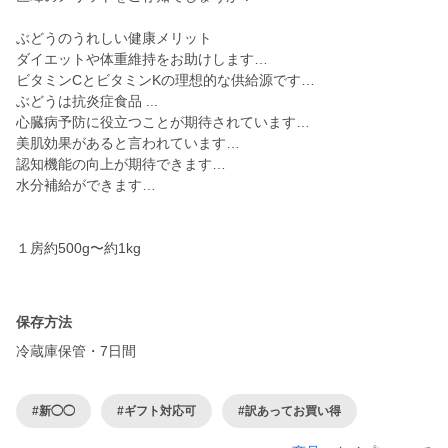
ぶどうのうれしい健康メリット
ダイエットや体重維持をお助けします…
ビタミンCとビタミンKの理想的な供給源です…
ぶどうは抗炎症食品 ...
心臓病予防に役立つことが期待されています…
美肌効果があると言われています…
認知機能の向上が期待できます…
水分補給ができます…
１房約500g〜約1kg
保存方法
冷蔵庫保管・7日間
#新◯◯
#ギフト対応可
#訳あってお買い得