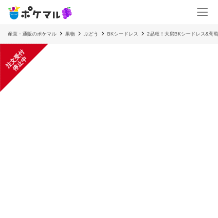
産直・通販のポケマル
果物
ぶどう
BKシードレス
2品種！大房BKシードレス&葡
注
文
受
付
停
止
中