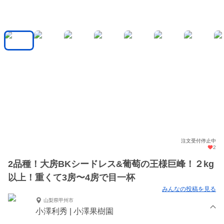
注文受付停止中
2
2品種！大房BKシードレス&葡萄の王様巨峰！２kg
以上！重くて3房〜4房で目一杯
みんなの投稿を見る
山梨県甲州市
小澤利秀 | 小澤果樹園