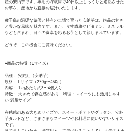
産の安納芋です。専用の貯蔵庫で40日以上じっくりと追熟させた
お芋を、産地から直接お届けいたします。
種子島の温暖な気候と特有の土壌で育った安納芋は、絶品の甘さ
と豊かな風味が魅力です。また、食物繊維やビタミン、ミネラル
なども含まれ、日々の食卓を彩るお芋として親しまれています。
どうぞ、この機会にご賞味ください。
●商品の特徴（Lサイズ）
品種： 安納紅（安納芋）
規格： Lサイズ（270g〜450g）
内容： 1kgあたり約3〜4個入り
特徴： 大きめで存在感があり、料理・スイーツにも活用しやす
い“満足サイズ”
在感感のある大きめサイズで、スイートポテトやグラタン、安納
芋タルトなど、さまざまなスイーツやお料理に使いやすいサイズ
です。
見栄えも良いため、贈答用として選ばれることも多い 人気の大玉