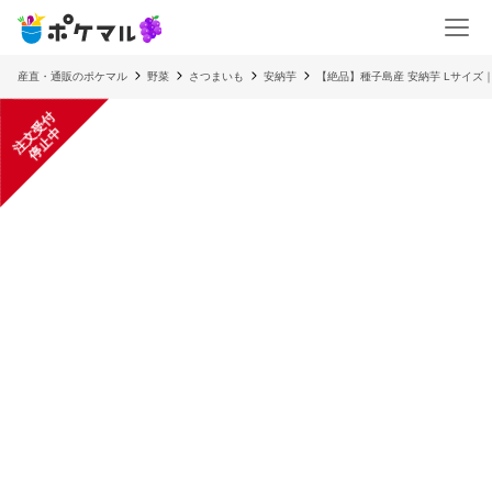
産直・通販のポケマル
野菜
さつまいも
安納芋
【絶品】種子島産 安納芋 Lサイズ｜
注
文
受
付
停
止
中