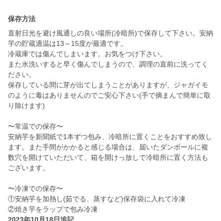
保存方法
直射日光を避け風通しの良い場所(冷暗所)で保存して下さい。安納
芋の貯蔵適温は13～15度が最適です。
冷蔵庫では傷んでしまいます。お気をつけ下さい。
また水洗いすると早く傷んでしまうので、調理の直前に洗ってく
ださい。
保存している間に芽が出てしまうことがありますが、ジャガイモ
のように毒はありませんのでご安心下さい(手で摘まんで簡単に取
り除けます)
〜常温での保存〜
安納芋を新聞紙で1本ずつ包み、冷暗所に置くことをおすすめ致し
ます。また手間がかかると感じる場合は、届いたダンボールに複
数穴を開けていただいて、箱を開けっ放しで冷暗所に置く方法も
ございます。
〜冷凍での保存〜
①安納芋を加熱し(茹でる、蒸すなど)保存袋に入れて冷凍
②焼き芋をラップで包み冷凍
2023年10月18日追記