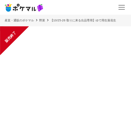
産直・通販のポケマル
野菜
【10/25-26 取りに来る出品専用】ゆで用生落花生
販売終了