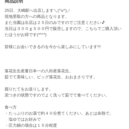
商品説明
25日、大崎駅へ出店します＼(^o^)／
現地受取の方への商品となります。
また当園は出店は２５日のみですのでご注意ください🎵
当日は３００ｇ５００円で販売しますので、こちらでご購入頂い
たほうがお得です(*^^*)
皆様にお会いできるのを今から楽しみにしています!!!
落花生生産量日本一の八街産落花生。
茹でて美味しい、ビッグ落花生、おおまさりです。
掘りたてをお送りします。
泥つきの状態ですのでよく洗って茹でて食べてください。
食べ方
・たっぷりのお湯で約４０分煮てください。あとは余熱で。
塩ゆではお好みで
・圧力鍋の場合は１５分程度