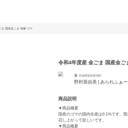
ごま 国産金ごま 胡麻 ゴマ
令和4年度産 金ごま 国産金ご
茨城県猿島郡境町
野村亜由美 | あられふぁ
商品説明
▼商品概要
国産のゴマの国内生産は0.1%です。
召し上がって欲しいです。
▼商品概要