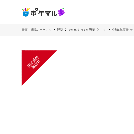
産直・通販のポケマル
野菜
その他すべての野菜
ごま
令和4年度産 金
注
文
受
付
停
止
中