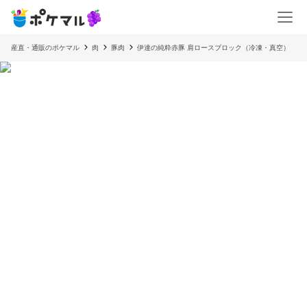
産直・通販のポケマル
肉
豚肉
伊達の純粋赤豚 肩ロースブロック（冷凍・真空）