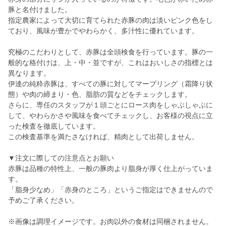
豚と名付けました。
指定農家によって大切に育てられた赤豚の肉は淡いピンク色をし
ており、風味が豊かでやわらかく、多汁性に優れています。
究極のこだわりとして、赤豚は全頭検食を行っています。豚の一
般的な格付けは、上・中・並ですが、これはおいしさの指標とは
異なります。
伊達の純粋赤豚は、すべての豚に対してマーブリング（霜降り状
態）や肉の締まり・色、脂肪の質などをチェックします。
さらに、専任のスタッフが１頭ごとにロース肉をしゃぶしゃぶに
して、やわらかさや風味を食べてチェックし、お客様の視点に立
った検査を徹底しています。
この検査基準を満たさなければ、精肉として出荷しません。
▼注文に際しての注意点とお願い
赤豚は品種の特性上、一般の豚肉より脂身が厚く仕上がっていま
す。
「脂身少なめ」「赤身のところ」というご指定はできませんので
予めご了承ください。
※画像は調理イメージです。お肉以外の食材は同梱されません。