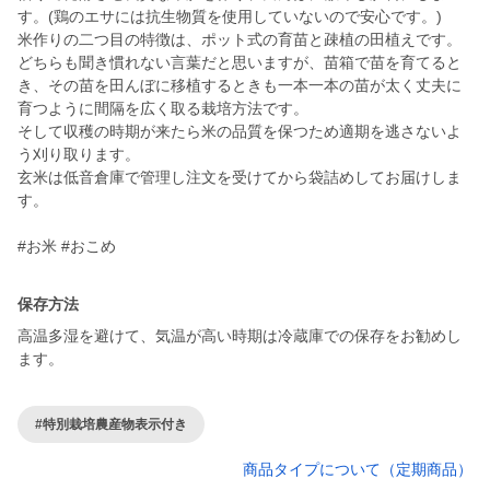
す。(鶏のエサには抗生物質を使用していないので安心です。)
米作りの二つ目の特徴は、ポット式の育苗と疎植の田植えです。
どちらも聞き慣れない言葉だと思いますが、苗箱で苗を育てると
き、その苗を田んぼに移植するときも一本一本の苗が太く丈夫に
育つように間隔を広く取る栽培方法です。
そして収穫の時期が来たら米の品質を保つため適期を逃さないよ
う刈り取ります。
玄米は低音倉庫で管理し注文を受けてから袋詰めしてお届けしま
す。
#お米 #おこめ
保存方法
高温多湿を避けて、気温が高い時期は冷蔵庫での保存をお勧めし
ます。
#特別栽培農産物表示付き
商品タイプについて（定期商品）