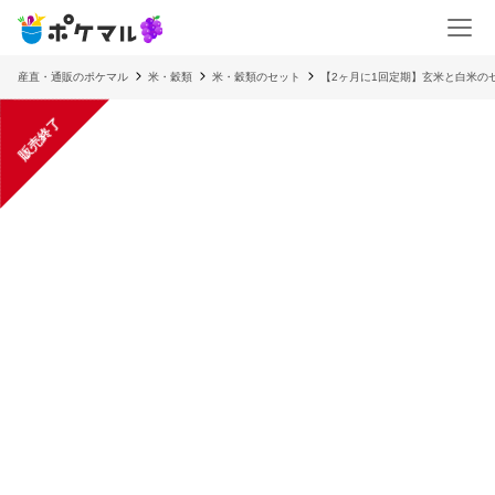
産直・通販のポケマル
米・穀類
米・穀類のセット
【2ヶ月に1回定期】玄米と白米の
販売終了