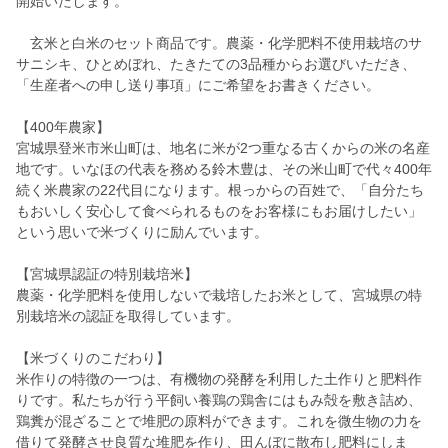
開始いたします。
玄米と白米のセット商品です。農薬・化学肥料不使用栽培のサ
サニシキ、ひとめぼれ、たきたての3品種からお選びいただき、
「生産者への申し送り事項」にご希望をお書きください。
【400年農家】
宮城県登米市米山町は、地名に米が2つ重なる古くからの米の名産
地です。いなほの代表を務める鈴木豊は、その米山町で代々400年
続く米農家の22代目になります。根っからの百姓で、「自分たち
もおいしく安心して食べられるものをお客様にもお届けしたい」
という思いで米づくりに励んでいます。
【宮城県認証の特別栽培米】
農薬・化学肥料を使用しないで栽培したお米として、宮城県の特
別栽培米の認証を取得しています。
【米づくりのこだわり】
米作りの特徴の一つは、有機物の発酵を利用した土作りと肥料作
りです。私たちが行う平飼い養鶏の鶏舎にはもみ殻を敷き詰め、
鶏糞が混ざることで堆肥の原料ができます。これを微生物の力を
借りて発酵させ良質な堆肥を作り、田んぼに散布し肥料にしま