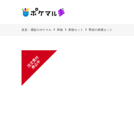
産直・通販のポケマル
果物
果物セット
季節の柑橘セット
注
文
受
付
停
止
中