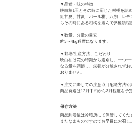
▼品種・味の特徴
晩白柚1玉とその時に応じた柑橘を詰
紅甘夏、甘夏、パール柑、八朔、レモ
らその時にある柑橘を選んで(5種類程
▼数量、分量の目安
約3〜4kg程度になります。
▼栽培/生産方法、こだわり
晩白柚は花の時期から選別し、一つ一
なる量を調節し、栄養が分散されずお
おりません。
▼注文に際しての注意点（配送方法や
商品発送は12月中旬から3月程度を予
保存方法
商品到着後は冷暗所にて保管してくだ
またなまものですのでお早目にお召し