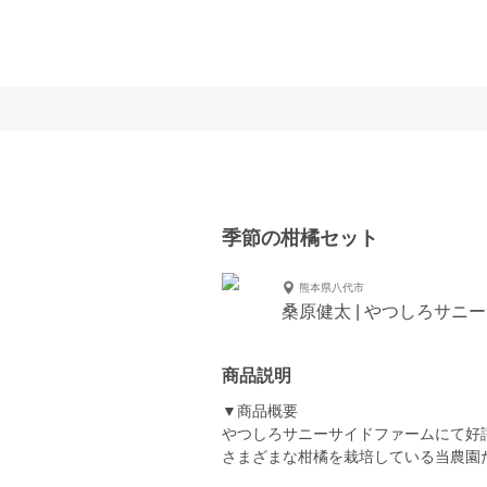
季節の柑橘セット
熊本県八代市
桑原健太 | やつしろサニ
商品説明
▼商品概要
やつしろサニーサイドファームにて好
さまざまな柑橘を栽培している当農園