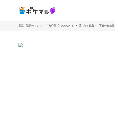
産直・通販のポケマル
魚介類
魚介セット
獲れたて直送！ 石巻の鮮魚詰め