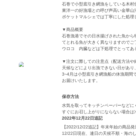
石巻で小型底引き網漁をしている木村
東洋一の好漁場との呼び声高い金華山
ポケットマルシェでは丁寧にした処理
▼商品概要
石巻漁港でその日水揚げされた魚から
てとれる魚が大きく異なりますのでご
ウロコ 内臓などは下処理でとってあ
▼注文に際しての注意点（配送方法や
天候などにより出漁できない日があり
3~4月は小型底引き網漁船の休漁期
お届けいたします。
保存方法
水気を取ってキッチンペーパーなどに
すぐにお召し上がりにならない場合は
2022年12月22日追記
【2022/12/22追記】年末年始の商
12/22日現在、連日の天候不順・海