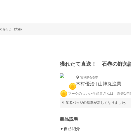
合わせ (大箱)
獲れたて直送！ 石巻の鮮魚詰
宮城県石巻市
木村優治 | 山神丸漁業
マークのついた生産者さんは、過去1年
生産者バッジの基準が新しくなりました。
商品説明
▼自己紹介