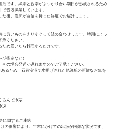
優治です。黒潮と親潮がぶつかり合い潮目が形成されるため
沖で普段操業しています。
した後、漁師が自信を持った鮮度でお届けします。
特に良いものをえりすぐって詰め合わせします。時期によっ
了承ください。
るため届いたら料理するだけです。
納期指定など）
、その場合発送が遅れますのでご了承ください。
間であるため、石巻漁港で水揚げされた他漁船の新鮮なお魚を
くるんで冷蔵
冷凍
品発送に関するご連絡
のしけの影響により、年末にかけての出漁が困難な状況です、