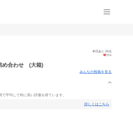
本日あと 20点
354
め合わせ (大箱)
みんなの投稿を見る
間で平均して特に高い評価を得ています。
詳しくはこちら