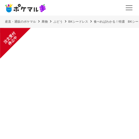
産直・通販のポケマル
果物
ぶどう
BKシードレス
食べればわかる！特濃 BKシード
注
文
受
付
停
止
中