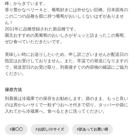
峰」からきています。
香り豊かなベリーＡと、葡萄好きには外せない巨峰。日本固有の
この二つの品種を親に持つ葡萄がおいしくないはずがありませ
ん！
2011年に品種登録された新品種です。
園主おすすめの黒葡萄のおいしさがギュッと詰まったこの葡萄、
ぜひ食べていただきたいです。
美味しい時にお送りしたいため、申し訳ございませんが配送日の
指定はお受けしておりません。また、常温での発送になりますの
で、発送翌日のお受け取り、到着後すぐの内容物の確認にご協力
ください。
保存方法
到着後は冷蔵庫での保存をお勧めします。袋のまま、もっと良い
のは房からハサミで一粒ずつおへそ付きで切り、タッパーや袋に
入れてから冷蔵庫へ。食べるときに洗ってください。
#新◯◯
#お試し/小サイズ
#訳あってお買い得