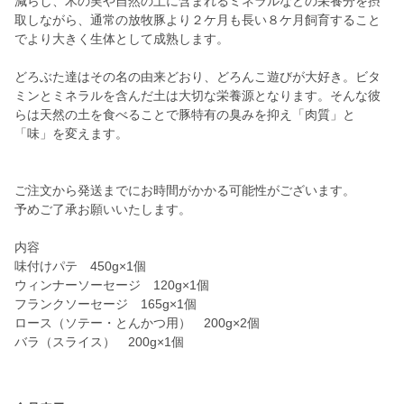
減らし、木の実や自然の土に含まれるミネラルなどの栄養分を摂
取しながら、通常の放牧豚より２ケ月も長い８ケ月飼育すること
でより大きく生体として成熟します。
どろぶた達はその名の由来どおり、どろんこ遊びが大好き。ビタ
ミンとミネラルを含んだ土は大切な栄養源となります。そんな彼
らは天然の土を食べることで豚特有の臭みを抑え「肉質」と
「味」を変えます。
ご注文から発送までにお時間がかかる可能性がございます。
予めご了承お願いいたします。
内容
味付けパテ 450g×1個
ウィンナーソーセージ 120g×1個
フランクソーセージ 165g×1個
ロース（ソテー・とんかつ用） 200g×2個
バラ（スライス） 200g×1個