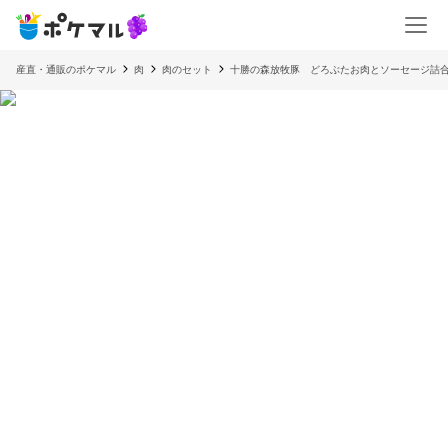
産直・通販のポケマル
肉
肉のセット
十勝の森放牧豚 どろぶたお肉とソーセージ詰