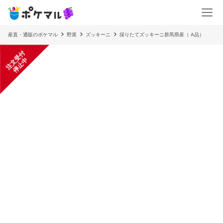
産直・通販のポケマル
野菜
ズッキーニ
採りたてズッキーニ群馬県産（ A品）
注
文
受
付
停
止
中