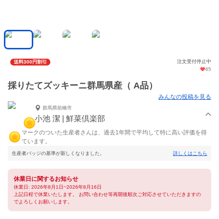
注文受付停止中
送料300円割引
65
採りたてズッキーニ群馬県産（ A品）
みんなの投稿を見る
群馬県前橋市
小池 潔 | 鮮菜倶楽部
マークのついた生産者さんは、過去1年間で平均して特に高い評価を得
ています。
生産者バッジの基準が新しくなりました。
詳しくはこちら
休業日に関するお知らせ
休業日: 2026年8月1日~2026年8月16日
上記日程で休業いたします。 お問い合わせ等再開後順次ご対応させていただきますの
でよろしくお願いします。