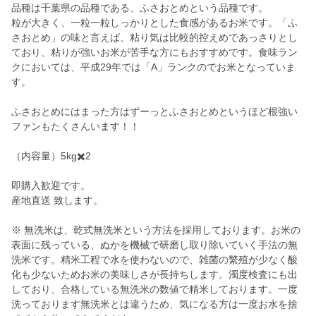
品種は千葉県の品種である、ふさおとめという品種です。
粒が大きく、一粒一粒しっかりとした食感があるお米です。「ふ
さおとめ」の味と言えば、粘り気は比較的控えめであっさりとし
ており、粘りが強いお米が苦手な方にもおすすめです。食味ラン
クにおいては、平成29年では「A」ランクのでお米となっていま
す。
ふさおとめにはまった方はずーっとふさおとめというほど根強い
ファンもたくさんいます！！
（内容量）5kg✖️2
即購入歓迎です。
産地直送 致します。
※ 無洗米は、乾式無洗米という方法を採用しております。お米の
表面に残っている、ぬかを機械で研磨し取り除いていく手法の無
洗米です。精米工程で水を使わないので、雑菌の繁殖が少なく酸
化も少ないためお米の美味しさが長持ちします。濁度検査にも出
しており、合格している無洗米の数値で精米しております。一度
洗っております無洗米とは違うため、気になる方は一度お水を捨