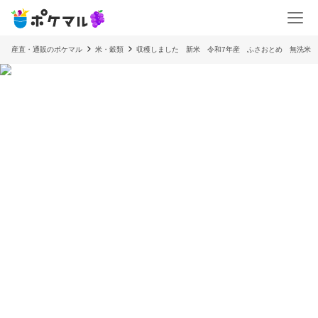
産直・通販のポケマル
米・穀類
収穫しました 新米 令和7年産 ふさおとめ 無洗米 1