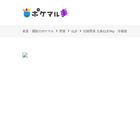
産直・通販のポケマル
野菜
ねぎ
伝統野菜 九条ねぎ3kg 冷蔵便