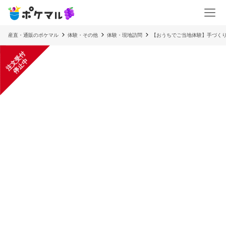
産直・通販のポケマル
体験・その他
体験・現地訪問
【おうちでご当地体験】手づく
注
文
受
付
停
止
中