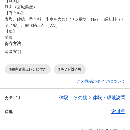
【豚肉】
豚肉（宮城県産）
【香辛料】
食塩、砂糖、香辛料（小麦を含む）/リン酸塩（Na）、調味料（ア
ミノ酸）、酸化防止剤（V.C）
【腸】
羊腸
保存方法
冷凍30日
#生産者直伝レシピ付き
#ギフト対応可
この商品のタイプについて
体験・その他
体験・現地訪問
カテゴリ
宮城県
産地