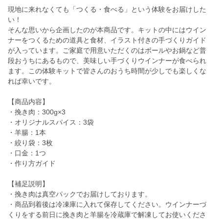
現地に来れなくても「つくる・食べる」という体験をお届けした
い！
そんな思いから企画したのが本商品です。キットの中にはウイン
ナーをつくるための道具と食材、イラスト付きの手づくりガイド
が入っています。ご家庭で用意いただくのはボールやお鍋など普
段おうちにあるもので、美味しい手づくりウインナーが食べられ
ます。この体験キットで皆さんのおうち時間が少しでも楽しくな
れば幸いです。
【商品内容】
・挽き肉：300g×3
・オリジナルスパイス：3袋
・羊腸：1本
・絞り袋：3枚
・口金：1つ
・作り方ガイド
【補足説明】
・挽き肉は真空パックでお届けしております。
・商品到着後は冷凍庫に入れて保存してください。ウインナーづ
くりをする前日に挽き肉と羊腸を冷蔵庫で解凍してお使いくださ