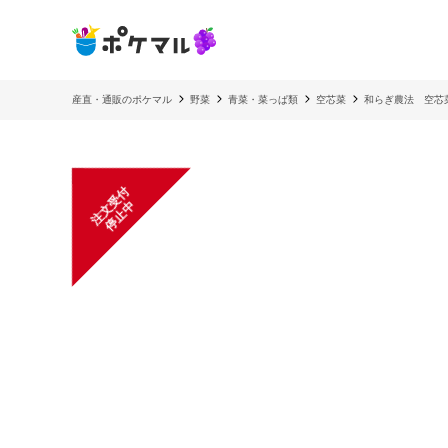
産直・通販のポケマル
野菜
青菜・菜っぱ類
空芯菜
和らぎ農法 空芯
注
文
受
付
停
止
中