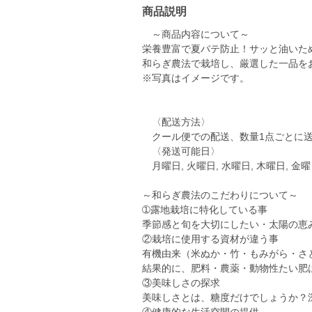
商品説明
～商品内容について～
栄養豊富で夏バテ防止！サッと油いた
和らぎ農法で栽培し、厳選した一品を
※写真はイメージです。
〈配送方法〉
クール便での配送、数量1点ごとに送
〈発送可能日〉
月曜日, 火曜日, 水曜日, 木曜日, 
～和らぎ農法のこだわりについて～
➀露地栽培に特化している事
季節感と旬を大切にしたい・太陽の恵
②栽培に使用する資材が違う事
有機由来（米ぬか・竹・もみがら・さ
結果的に、肥料・農薬・動物性たい肥
③美味しさの探求
美味しさとは、糖度だけでしょうか？