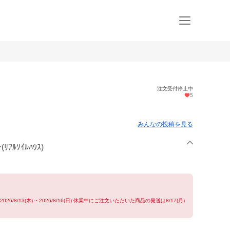
注文受付停止中
5
みんなの投稿を見る
ｱﾙｿｲﾙﾊｳｽ)
/8/13(木) ~ 2026/8/16(日) 休業中にご注文いただいた商品の発送は8/17(月)