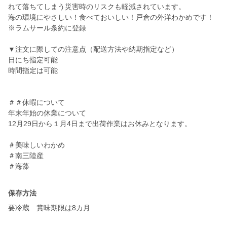
れて落ちてしまう災害時のリスクも軽減されています。
海の環境にやさしい！食べておいしい！戸倉の外洋わかめです！
※ラムサール条約に登録
▼注文に際しての注意点（配送方法や納期指定など）
日にち指定可能
時間指定は可能
＃＃休暇について
年末年始の休業について
12月29日から１月4日まで出荷作業はお休みとなります。
＃美味しいわかめ
＃南三陸産
＃海藻
保存方法
要冷蔵 賞味期限は8カ月