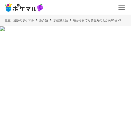
産直・通販のポケマル
魚介類
水産加工品
種から育てた黄金丸のわかめ80ｇ×5