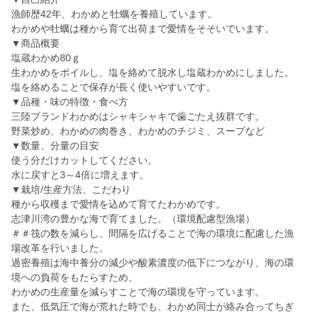
漁師歴42年、わかめと牡蠣を養殖しています。
わかめや牡蠣は種から育て出荷まで愛情をそそいでいます。
▼商品概要
塩蔵わかめ80ｇ
生わかめをボイルし、塩を絡めて脱水し塩蔵わかめにしました。
塩を絡めることで保存が長く使いやすいです。
▼品種・味の特徴・食べ方
三陸ブランドわかめはシャキシャキで歯ごたえ抜群です。
野菜炒め、わかめの肉巻き、わかめのチジミ、スープなど
▼数量、分量の目安
使う分だけカットしてください。
水に戻すと3～4倍に増えます。
▼栽培/生産方法、こだわり
種から収穫まで愛情を込めて育てたわかめです。
志津川湾の豊かな海で育てました。（環境配慮型漁場）
＃＃筏の数を減らし、間隔を広げることで海の環境に配慮した漁
場改革を行いました。
過密養殖は海中養分の減少や酸素濃度の低下につながり、海の環
境への負荷をもたらすため、
わかめの生産量を減らすことで海の環境を守っています。
また、低気圧で海が荒れた時でも、わかめ同士が絡み合ってちぎ