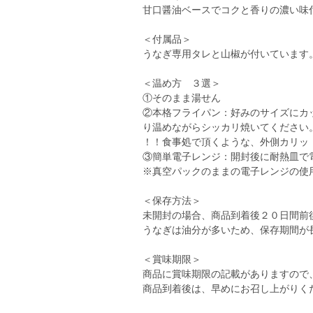
甘口醤油ベースでコクと香りの濃い味
＜付属品＞
うなぎ専用タレと山椒が付いています
＜温め方 ３選＞
①そのまま湯せん
②本格フライパン：好みのサイズにカ
り温めながらシッカリ焼いてください
！！食事処で頂くような、外側カリッ
③簡単電子レンジ：開封後に耐熱皿で
※真空パックのままの電子レンジの使
＜保存方法＞
未開封の場合、商品到着後２０日間前
うなぎは油分が多いため、保存期間が
＜賞味期限＞
商品に賞味期限の記載がありますので
商品到着後は、早めにお召し上がりく