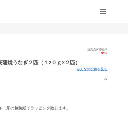
注文受付停止中
37
長蒲焼うなぎ２匹（１2０ｇ×２匹）
みんなの投稿を見る
ルー系の包装紙でラッピング致します。