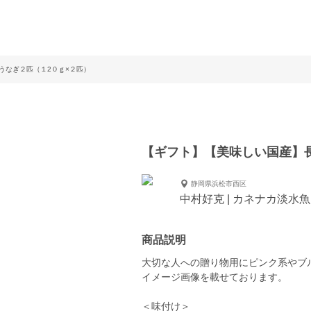
うなぎ２匹（１2０ｇ×２匹）
【ギフト】【美味しい国産】
静岡県浜松市西区
中村好克 | カネナカ淡水魚
商品説明
大切な人への贈り物用にピンク系やブ
イメージ画像を載せております。
＜味付け＞