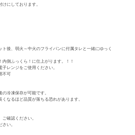
付けにしております。
。
ット後、弱火～中火のフライパンに付属タレと一緒にゆっく
。
！内側ふっくら！に仕上がります。！！
電子レンジをご使用ください。
用不可
後の冷凍保存が可能です。
長くなるほど品質が落ちる恐れがあります。
、ご確認ください。
ださい。