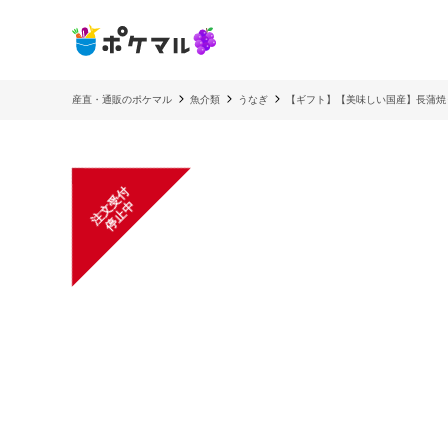
産直・通販のポケマル
魚介類
うなぎ
【ギフト】【美味しい国産】長蒲焼
注
文
受
付
停
止
中