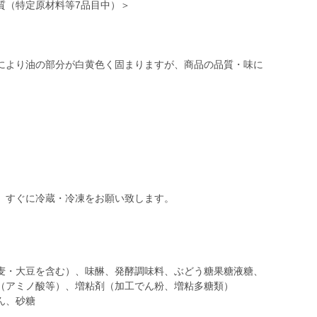
質（特定原材料等7品目中）＞
により油の部分が白黄色く固まりますが、商品の品質・味に
麦・大豆を含む）、味醂、発酵調味料、ぶどう糖果糖液糖、
（アミノ酸等）、増粘剤（加工でん粉、増粘多糖類）
ん、砂糖