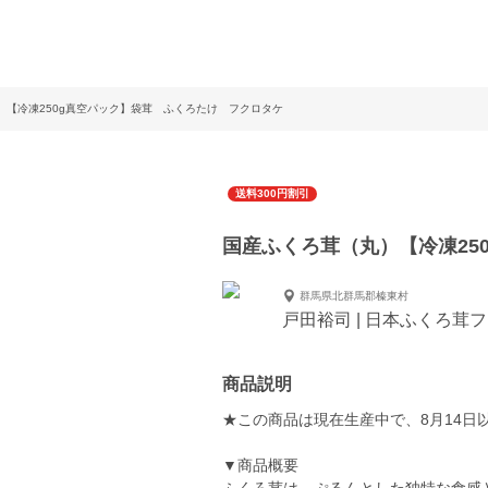
）【冷凍250g真空パック】袋茸 ふくろたけ フクロタケ
送料300円割引
国産ふくろ茸（丸）【冷凍25
群馬県北群馬郡榛東村
戸田裕司 | 日本ふくろ茸
商品説明
★この商品は現在生産中で、8月14日
▼商品概要