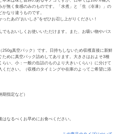
と本来は味と旨みのあるキノコですが、日本では100％輸入
みが無く食感のみのものです。「水煮」と「生（冷凍）」の
どかなり違うものです。
かったあの“おいしさ”をぜひお召し上がりください！
んでもおいしくお使いいただけます。また、お吸い物やパス
250g真空パック）です。日持ちしないため収穫直後に新鮮
ぐために真空パック詰めしてあります。大きさはおよそ3種
くらい、小：一般の缶詰のものより大きいくらい）に分けて
入ください。（収穫のタイミングや在庫のよってご希望に添
）
納期指定など）
後はなるべくお早めにお食べください。