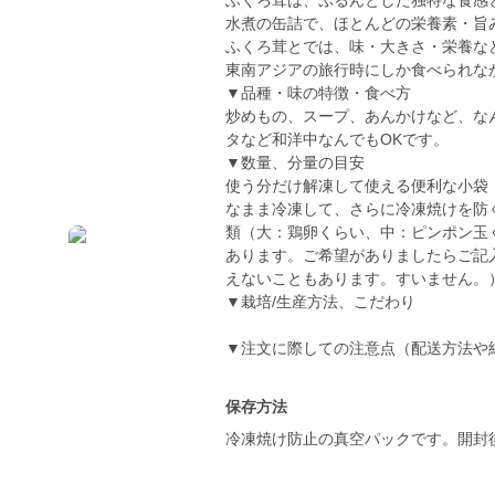
ふくろ茸は、ぷるんとした独特な食感
水煮の缶詰で、ほとんどの栄養素・旨
ふくろ茸とでは、味・大きさ・栄養な
東南アジアの旅行時にしか食べられな
▼品種・味の特徴・食べ方
炒めもの、スープ、あんかけなど、な
タなど和洋中なんでもOKです。
▼数量、分量の目安
使う分だけ解凍して使える便利な小袋（
なまま冷凍して、さらに冷凍焼けを防
類（大：鶏卵くらい、中：ピンポン玉
あります。ご希望がありましたらご記
えないこともあります。すいません。
▼栽培/生産方法、こだわり
▼注文に際しての注意点（配送方法や
保存方法
冷凍焼け防止の真空パックです。開封