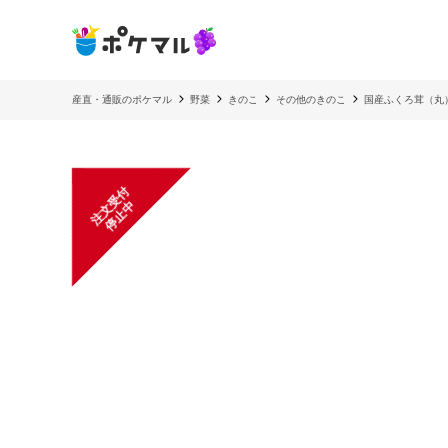
産直・通販のポケマル
野菜
きのこ
その他のきのこ
国産ふくろ茸（丸
注
文
受
付
停
止
中