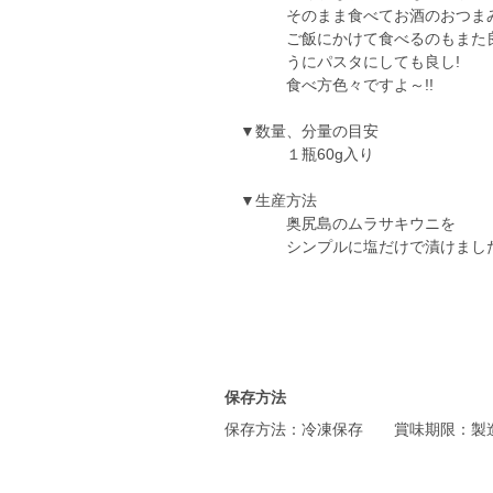
そのまま食べてお酒のおつまみ
ご飯にかけて食べるのもまた良し
うにパスタにしても良し!
食べ方色々ですよ～!!
▼数量、分量の目安
１瓶60g入り
▼生産方法
奥尻島のムラサキウニを
シンプルに塩だけで漬けまし
保存方法
保存方法：冷凍保存 賞味期限：製