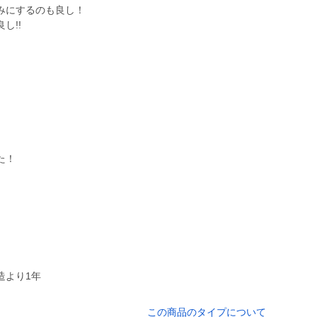
にするのも良し！
!!
た！
造より1年
この商品のタイプについて