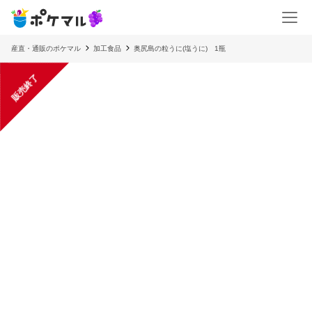
産直・通販のポケマル
加工食品
奥尻島の粒うに(塩うに) 1瓶
販売終了