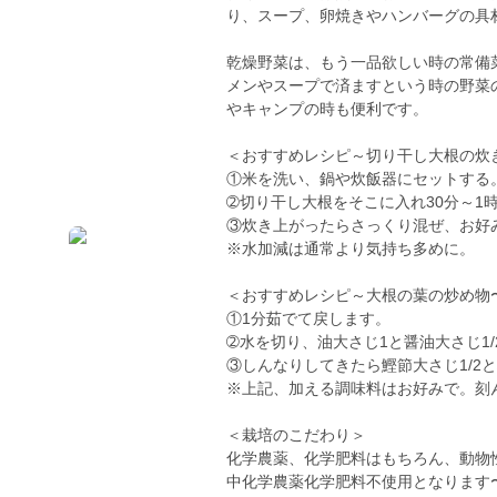
り、スープ、卵焼きやハンバーグの具
乾燥野菜は、もう一品欲しい時の常備
メンやスープで済ますという時の野菜
やキャンプの時も便利です。
＜おすすめレシピ～切り干し大根の炊
①米を洗い、鍋や炊飯器にセットする
➁切り干し大根をそこに入れ30分～1
③炊き上がったらさっくり混ぜ、お好
※水加減は通常より気持ち多めに。
＜おすすめレシピ～大根の葉の炒め物
①1分茹でて戻します。
➁水を切り、油大さじ1と醤油大さじ1/
③しんなりしてきたら鰹節大さじ1/2
※上記、加える調味料はお好みで。刻
＜栽培のこだわり＞
化学農薬、化学肥料はもちろん、動物
中化学農薬化学肥料不使用となります