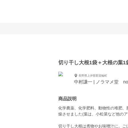
切り干し大根1袋＋大根の葉1
長野県上伊那郡箕輪町
中村謙一 | ノラマメ堂 nor
商品説明
化学農薬、化学肥料、動物性の堆肥、
燥させました(葉は、小松菜など他のア
切り干し大根は煮物やお味噌汁に。ご