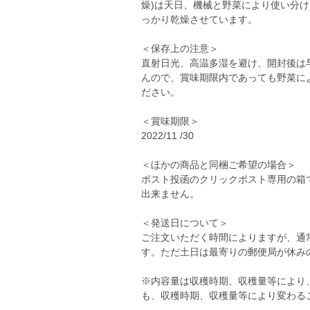
燥)は天日、機械と野菜により使い分
っかり乾燥させています。
＜保存上の注意＞
直射日光、高温多湿を避け、開封後は
んので、賞味期限内であっても野菜に
ださい。
＜賞味期限＞
2022/11 /30
＜ほかの商品と同梱ご希望の場合＞
ポスト投函のクリックポスト専用の箱
出来ません。
＜発送日について＞
ご注文いただく時間によりますが、通
す。ただ土日は最寄りの郵便局が休み
※内容量は収穫時期、収穫量等により
も、収穫時期、収穫量等により変わる