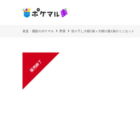
産直・通販のポケマル
野菜
切り干し大根1袋＋大根の葉1袋のミニセット
販売終了