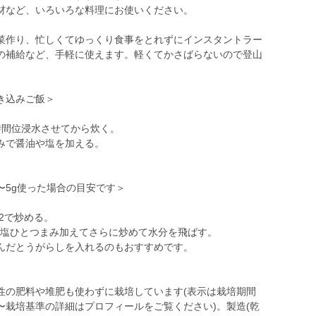
材など、いろいろな料理にお使いください。
菜作り、忙しくてゆっくり食事をとれずにインスタントラー
の補給など、手軽に使えます。軽くてかさばらないので登山
き込みご飯＞
。
時間位浸水させてから炊く。
みで醤油や塩を加える。
〜5g使った場合の目安です＞
2で炒める。
と塩ひとつまみ加えてさらに炒めて水分を飛ばす。
んだとうがらしを入れるのもおすすめです。
性の肥料や堆肥も使わずに栽培しています(表示は栽培期間
〜栽培基準の詳細はプロフィールをご覧ください)。製造(乾