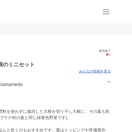
販売終了
1
袋のミニセット
みんなの投稿を見る
amamedo
肥料を使わずに栽培した大根を切り干し大根に、その葉も乾
ブラナ科の葉と同じ緑黄色野菜です)。
はんと炊くのもおすすめです。葉はトッピングや常備菜作