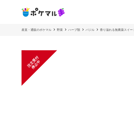
産直・通販のポケマル
野菜
ハーブ類
バジル
香り溢れる無農薬スイー
注
文
受
付
停
止
中