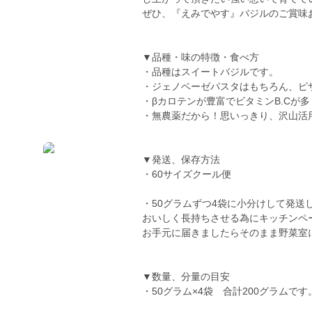
ぜひ、『えみでやす』バジルのご賞味
▼品種・味の特徴・食べ方
・品種はスイートバジルです。
・ジェノベーゼパスタはもちろん、ピ
・βカロテンが豊富でビタミンB.Cが
・無農薬だから！思いっきり、沢山活
▼発送、保存方法
・60サイズクール便
・50グラムずつ4袋に小分けして発送
おいしく長持ちさせる為にキッチンペ
お手元に届きましたらそのまま野菜室
▼数量、分量の目安
・50グラム×4袋 合計200グラムです