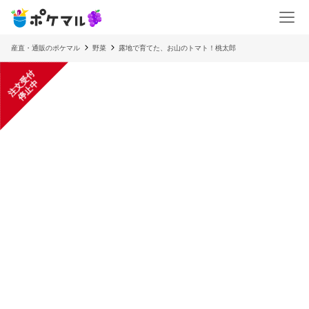
産直・通販のポケマル
野菜
露地で育てた、お山のトマト！桃太郎
注
文
受
付
停
止
中