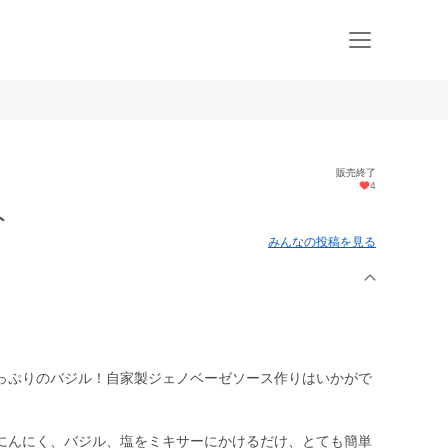
販売終了
4
ト
みんなの投稿を見る
っぷりのバジル！自家製ジェノベーゼソース作りはいかがで
にんにく、バジル、塩をミキサーにかけるだけ、とても簡単