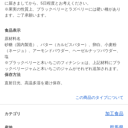
に届きましてから、5日程度とお考えください。
※果実の性質上、ブラックベリーとラズベリーには硬い種があり
ます。ご了承願います。
食品表示
原材料名
砂糖（国内製造）、バター（カルピスバター）、卵白、小麦粉
（ネージュ）、アーモンドパウダー、ヘーゼルナッツパウダー、
塩
※ブラックベリーと木いちごのフィナンシェは、上記材料にブラ
ックベリージャムと木いちごのジャムがそれぞれ追加されます。
保存方法
直射日光、高温多湿を避け保存。
この商品のタイプについて
加工食品
カテゴリ
群馬県
産地