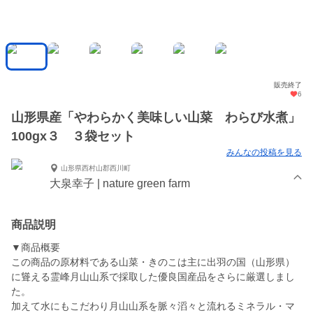
販売終了
6
山形県産「やわらかく美味しい山菜 わらび水煮」
100gx３ ３袋セット
みんなの投稿を見る
山形県西村山郡西川町
大泉幸子 | nature green farm
商品説明
▼商品概要
この商品の原材料である山菜・きのこは主に出羽の国（山形県）
に聳える霊峰月山山系で採取した優良国産品をさらに厳選しまし
た。
加えて水にもこだわり月山山系を脈々滔々と流れるミネラル・マ