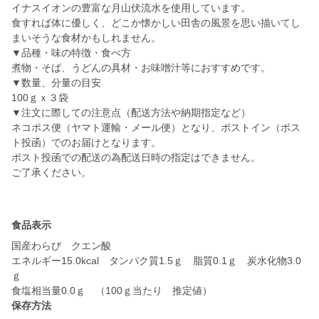
イナスイオンの豊富な月山伏流水を使用しています。
食すれば体に優しく、どこか懐かしい田舎の風景を思い描いてし
まいそうな食材かもしれません。
▼品種・味の特徴・食べ方
煮物・そば、うどんの具材・お味噌汁等におすすめです。
▼数量、分量の目安
100ｇｘ３袋
▼注文に際しての注意点（配送方法や納期指定など）
ネコポス便（ヤマト運輸・メール便）となり、ポストイン（ポス
ト投函）でのお届けとなります。
ポスト投函での配送の為配送日時の指定はできません。
ご了承ください。
食品表示
国産わらび クエン酸
エネルギー15.0kcal タンパク質1.5ｇ 脂質0.1ｇ 炭水化物3.0
ｇ
保存方法