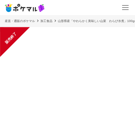
産直・通販のポケマル
加工食品
山形県産「やわらかく美味しい山菜 わらび水煮」100g
販売終了