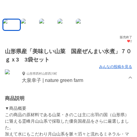
販売終了
2
山形県産「美味しい山菜 国産ぜんまい水煮」７０
ｇｘ3 3袋セット
みんなの投稿を見る
山形県西村山郡西川町
大泉幸子 | nature green farm
商品説明
▼商品概要
この商品の原材料である山菜・きのこは主に出羽の国（山形県）
に聳える霊峰月山山系で採取した優良国産品をさらに厳選しまし
た。
加えて水にもこだわり月山山系を脈々滔々と流れるミネラル・マ