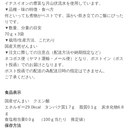
イナスイオンの豊富な月山伏流水を使用しています。
▼品種・味の特徴・食べ方
何といっても煮物がベストです。温かい炊き立てのご飯にぴった
りです。
▼数量、分量の目安
70ｇｘ3袋
▼栽培/生産方法、こだわり
国産天然ぜんまい
▼注文に際しての注意点（配送方法や納期指定など）
ネコポス便（ヤマト運輸・メール便）となり、ポストイン（ポス
ト投函）でのお届けとなります。
ポスト投函での配送の為配送日時の指定はできません。
ご了承ください。
食品表示
国産ぜんまい クエン酸
エネルギー29.0kcal タンパク質1.7ｇ 脂質0.1ｇ 炭水化物6.8
ｇ
食塩相当量0.0ｇ （100ｇ当たり 推定値）
保存方法