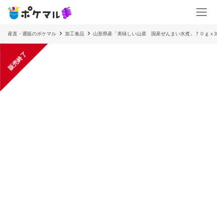
産直・通販のポケマル
加工食品
山形県産「美味しい山菜 国産ぜんまい水煮」７０ｇｘ3
販売終了