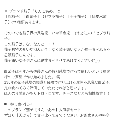
※ ブランド茄子『りんごあめ』は
【丸茄子】【白茄子】【ゼブラ茄子】【十全茄子】【絹皮水茄
子】の5種類あります。
その中でも茄子界の異端児、いや革命児、それがこの『ゼブラ茄
子』
この茄子は、な、なんと…！！
茄子独特の臭いや渋みが全くなく茄子嫌いな人が唯一食べれる不
思議茄子なんです。
茄子嫌いな子供さんに是非食べさせてあげてください(^_-)
白茄子は今年から佐藤さんの特別栽培で作って欲しいという顧客
様のご要望で作り始めました。 笑
135年の茄子栽培の知識と経験で作り上げた摩訶不思議な白茄子、
是非食べてみて評価していただければと思います。
ほんのり甘みがありトロトロです。チーズなどとも相性抜群！！
◼️一押し食べ比べ
このブランド茄子【りんごあめ】人気者セット
ずばり【天ぷら】で食べ比べてみてください♪ お蕎麦さんや料亭