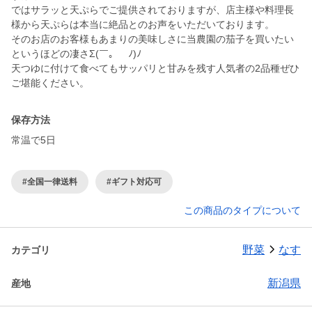
ではサラッと天ぷらでご提供されておりますが、店主様や料理長
様から天ぷらは本当に絶品とのお声をいただいております。
そのお店のお客様もあまりの美味しさに当農園の茄子を買いたい
というほどの凄さΣ(￣。￣ﾉ)ﾉ
天つゆに付けて食べてもサッパリと甘みを残す人気者の2品種ぜひ
ご堪能ください。
保存方法
常温で5日
#全国一律送料
#ギフト対応可
この商品のタイプについて
野菜
なす
カテゴリ
新潟県
産地