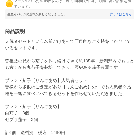
マークのついた生産者さんは、過去1年間で平均して特に高い評価を得
ています。
生産者バッジの基準が新しくなりました。
詳しくはこちら
商品説明
人気者セットという名前だけあって圧倒的なご支持をいただいて
いるセットです。
曽祖父の代から茄子を作り続けてきて約135年…新潟県内でもっと
も古くから丸茄子を栽培しており、歴史ある茄子農園です！
ブランド茄子【りんごあめ】人気者セット
皆様から多数のご要望があり【りんごあめ】の中でも人気者２品
種を一緒に食べ比べできるセットを作らせていただきました。
ブランド茄子【りんごあめ】
白茄子 3個
ゼブラ茄子 3個
計6個 送料別 税込 1480円