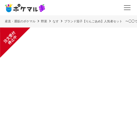
産直・通販のポケマル
野菜
なす
ブランド茄子【りんごあめ】人気者セット 〜◯◯
注
文
受
付
停
止
中