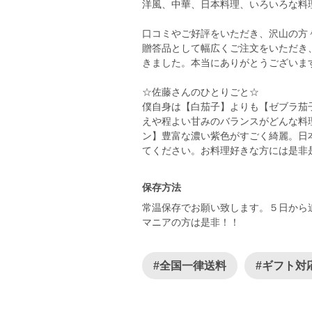
洋風、中華、日本料理、いろいろな料
口コミやご好評をいただき、沢山の方
贈答品として幅広くご注文をいただき
きました。本当にありがとうございま
☆佐藤さんのひとりごと☆
僕自身は【白茄子】よりも【ゼブラ茄
えや程よい甘みのバランスがどんな料
ン】豊富な濃い紫色がすごく綺麗。日
保存方法
常温保存でお願い致します。５日から
マニアの方は是非！！
#全国一律送料
#ギフト対