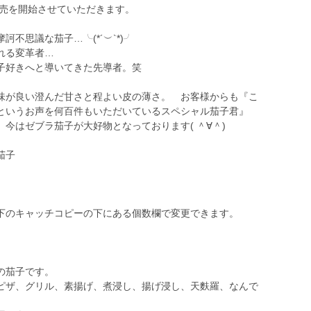
販売を開始させていただきます。
不思議な茄子…╰(*´︶`*)╯
れる変革者…
子好きへと導いてきた先導者。笑
味が良い澄んだ甘さと程よい皮の薄さ。 お客様からも『こ
というお声を何百件もいただいているスペシャル茄子君』
今はゼブラ茄子が大好物となっております( ＾∀＾)
ラ茄子
下のキャッチコピーの下にある個数欄で変更できます。
の茄子です。
ピザ、グリル、素揚げ、煮浸し、揚げ浸し、天麩羅、なんで