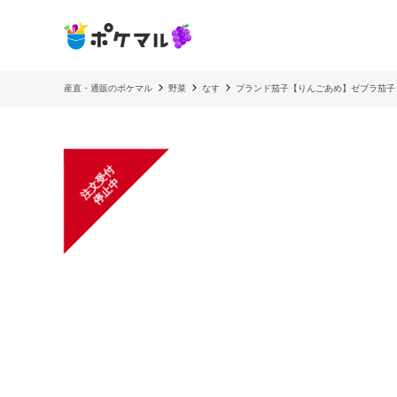
産直・通販のポケマル
野菜
なす
ブランド茄子【りんごあめ】ゼブラ茄子
注
文
受
付
停
止
中