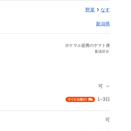
野菜
なす
新潟県
ポケマル提携のヤマト便
配送区分:
可
1~3日
可