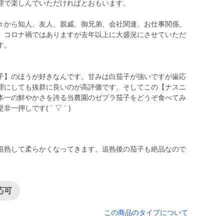
理で楽しんでいただければとおもいます。
々から知人、友人、親戚、御兄弟、会社関連、お仕事関係、
、コロナ禍ではありますが去年以上に大盛況にさせていただ
す。
子】のほうが好きなんです。甘みは白茄子が強いですが歯応
理にしても抜群に良いのが高評価です。そしてこの【ナスニ
本一の鮮やかさを誇る当農園のゼブラ茄子をどうぞ食べてみ
追熟して柔らかくなってきます。追熟後の茄子も絶品なので
応可
この商品のタイプについて