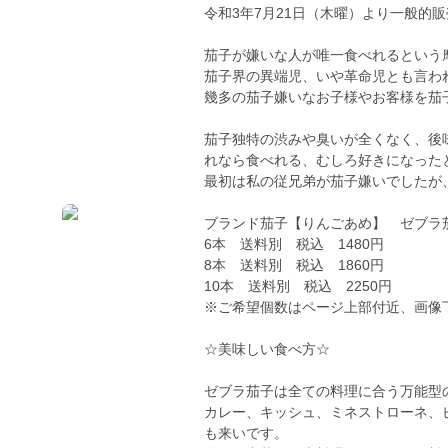
令和3年7月21日（木曜）より一般的
茄子が嫌いな人が唯一食べれるという摩訶
茄子界の異端児、いや革命児とも言わ
幾多の茄子嫌いなお子様やお客様を茄
茄子独特の渋みや臭いが全くなく、後
れなら食べれる、むしろ好きになった
最初は私の従兄弟が茄子嫌いでしたが、
ブランド茄子【りんごあめ】 ゼブ
6本 送料別 税込 1480円
8本 送料別 税込 1860円
10本 送料別 税込 2250円
※ご希望個数はページ上部付近、画像
☆美味しい食べ方☆
ゼブラ茄子は全ての料理に合う万能型
カレー、キッシュ、ミネストローネ、
も来いです。