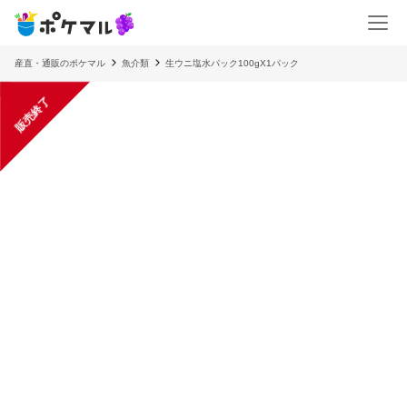
産直・通販のポケマル
魚介類
生ウニ塩水パック100gX1パック
販売終了