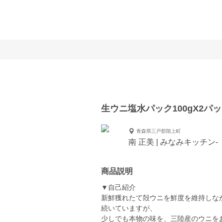
生ウニ塩水パック100gX2パ
青森県三戸郡階上町
南 正美 | みなみキッチン-
商品説明
▼自己紹介
新鮮獲れたて殻ウニを鮮度を維持しな
続いていますが、
少しでも本物の味を、三陸産のウニを