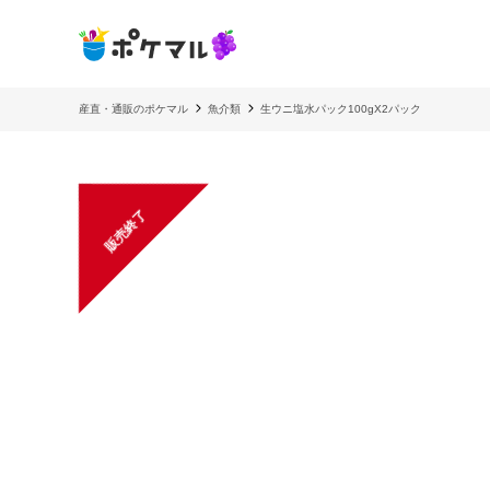
産直・通販のポケマル
魚介類
生ウニ塩水パック100gX2パック
販売終了