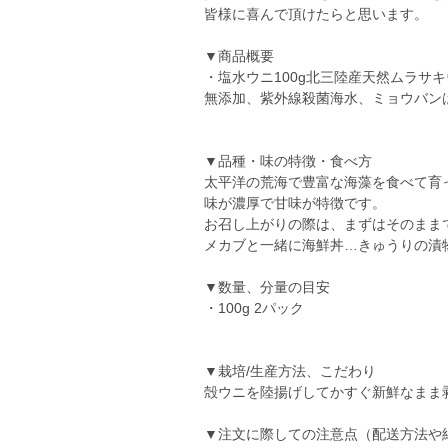
皆様に喜んで頂けたらと思います。
▼商品概要
・塩水ウニ100g北三陸産天然ムラサ
無添加、紫外線殺菌海水、ミョウバン
▼品種・味の特徴・食べ方
太平洋の荒海で豊富な海藻を食べて育
味が濃厚で甘味が特徴です。
お召し上がりの際は、まずはそのまま
メカブと一緒に海鮮丼…きゅうりの漬
▼数量、分量の目安
・100g 2パック
▼栽培/生産方法、こだわり
殻ウニを陸揚げしてかすぐ新鮮なまま
▼注文に際しての注意点（配送方法や