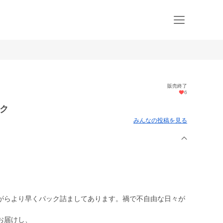
販売終了
6
ック
みんなの投稿を見る
がらより早くパック詰ましてあります。禍で不自由な日々が
お届けし、