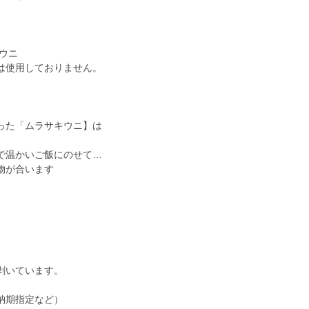
キウニ
は使用しておりません。
った「ムラサキウニ】は
で温かいご飯にのせて…
物が合います
剥いています。
納期指定など）