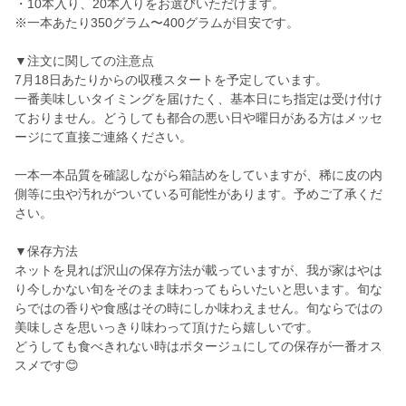
・10本入り、20本入りをお選びいただけます。
※一本あたり350グラム〜400グラムが目安です。
▼注文に関しての注意点
7月18日あたりからの収穫スタートを予定しています。
一番美味しいタイミングを届けたく、基本日にち指定は受け付け
ておりません。どうしても都合の悪い日や曜日がある方はメッセ
ージにて直接ご連絡ください。
一本一本品質を確認しながら箱詰めをしていますが、稀に皮の内
側等に虫や汚れがついている可能性があります。予めご了承くだ
さい。
▼保存方法
ネットを見れば沢山の保存方法が載っていますが、我が家はやは
り今しかない旬をそのまま味わってもらいたいと思います。旬な
らではの香りや食感はその時にしか味わえません。旬ならではの
美味しさを思いっきり味わって頂けたら嬉しいです。
どうしても食べきれない時はポタージュにしての保存が一番オス
スメです😊