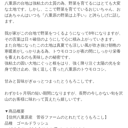
八重原の台地は強粘土の土質の為、野菜を育てるにはとても大変
な土地です。しかし、ここで野菜を育てているおじいちゃん、お
ばあちゃんはいつも『八重原の野菜は上手い』と誇らしげに話し
ます。
我が家がこの台地で野菜をつくるようになって8年になりますが、
その言葉は日々確信のようにして心に積み上がっていきます。
また台地になったこの土地は真夏でも涼しい風が吹き抜け朝晩の
寒暖差がしっかりある為、トウモロコシが夜の間にしっかり栄養
を蓄えれるのも美味しさの秘密です。
強粘土の固い大地にぐっと根をはり、強く降り注ぐ太陽の光を全
身で受け止め、強く逞しく育った八重原のトウモロコシ。
甘みと旨味がぎゅっとつまったとうもろこしです。
わずか1ヶ月弱の短い期間になりますが、長野の今しかない旬を沢
山のお客様に味わって貰えたら嬉しいです。
▼商品概要
【信州八重原産 菅谷ファームのとれたてとうもろこし】
品種 ゴールドラッシュ