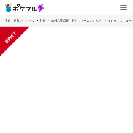
産直・通販のポケマル
野菜
信州八重原産 菅谷ファームのとれたてとうもろこし ゴー
販売終了