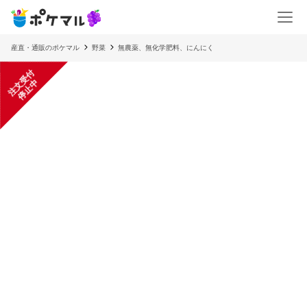
産直・通販のポケマル
野菜
無農薬、無化学肥料、にんにく
注
文
受
付
停
止
中