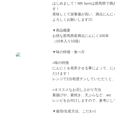
はじめまして！MK farmは群馬県
す！
美味しくて栄養価が高い、満点にんに
よろしくお願いします🙇‍♂️
▼商品概要
お得な群馬県産満点にんにく100本
（10本入り10袋）
▼味の特徴・食べ方
○味の特徴
にんにくを発芽させる事によって、に
だけます！
レンジで1分程度チンしていただくと
○オススメなお召し上がり方法
素揚げや、素焼き、天ぷらなど…etc
レシピをお付けしますので、参考にし
▼栽培/生産方法、こだわり