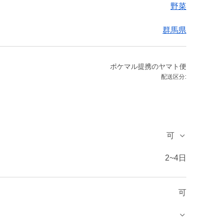
野菜
群馬県
ポケマル提携のヤマト便
配送区分:
可
2~4日
可