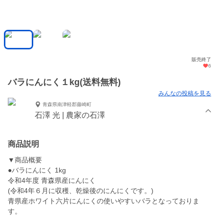
販売終了
6
バラにんにく１kg(送料無料)
みんなの投稿を見る
青森県南津軽郡藤崎町
石澤 光 | 農家の石澤
商品説明
▼商品概要
●バラにんにく 1kg
令和4年度 青森県産にんにく
(令和4年６月に収穫、乾燥後のにんにくです。)
青県産ホワイト六片にんにくの使いやすいバラとなっておりま
す。