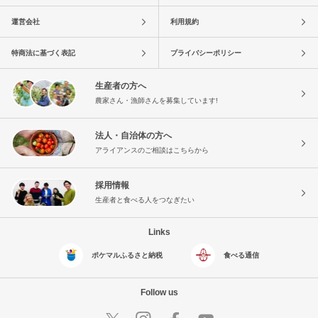
運営会社
利用規約
特商法に基づく表記
プライバシーポリシー
生産者の方へ
農家さん・漁師さんを募集しています!
法人・自治体の方へ
アライアンスのご相談はこちらから
採用情報
生産者と食べる人をつなぎたい
Links
ポケマルふるさと納税
食べる通信
Follow us