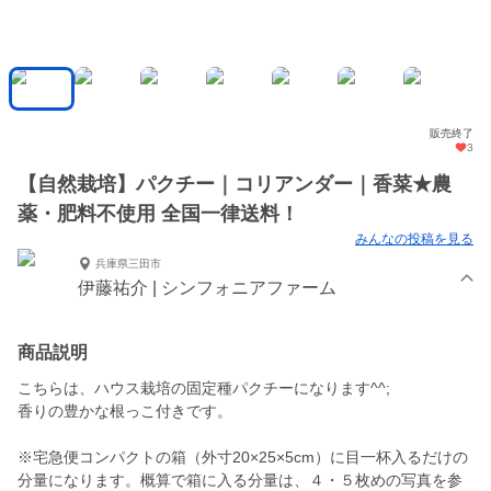
販売終了
3
【自然栽培】パクチー｜コリアンダー｜香菜★農
薬・肥料不使用 全国一律送料！
みんなの投稿を見る
兵庫県三田市
伊藤祐介 | シンフォニアファーム
商品説明
こちらは、ハウス栽培の固定種パクチーになります^^;
香りの豊かな根っこ付きです。
※宅急便コンパクトの箱（外寸20×25×5cm）に目一杯入るだけの
分量になります。概算で箱に入る分量は、４・５枚めの写真を参