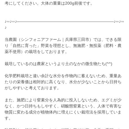
考にしてください。大体の重量は200g前後です。
♪∽♪∽♪————————————————————————♪∽♪∽
♪
当農園（シンフォニアファーム｜兵庫県三田市）では、できる限
り「自然に育った」野菜を理想とし、無施肥・無投薬（肥料・農
薬不使用）の栽培をしております。
栽培しているのは農家というより土のなかの微生物たち(^^)
化学肥料栽培と違い余計な水分を作物内に蓄えないため、重量あ
たりの栄養価は相対的に高くなり、水分が少ないことから日持ち
がしやすいと考えております。
また、施肥により窒素分を人為的に投入しないため、エグミが少
なく、かつ日持ちもしやすく、硝酸態窒素という、人体で有害な
物質に変わる成分が植物体内に増えにくい栽培法を採用していま
す。