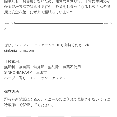
除草剤も一切使用しないため、頻繁な草刈り等、非常に手間のか
かる栽培方法ではありますが、野菜をお食べになるお客さんの健
康と安全を第一に考えて頑張っています^^;
♪∽♪∽♪————————————————————————♪∽♪∽
♪
ぜひ、シンフォニアファームのHPも御覧ください★
sinfonia-farm.com
【検索用】
無肥料 無農薬 無施肥 無防除 農薬不使用
SINFONIA FARM 三田市
ハーブ 香り エスニック アジアン
保存方法
湿った新聞紙にくるみ、ビニール袋に入れて乾燥させないように
冷蔵庫にて保管してください。