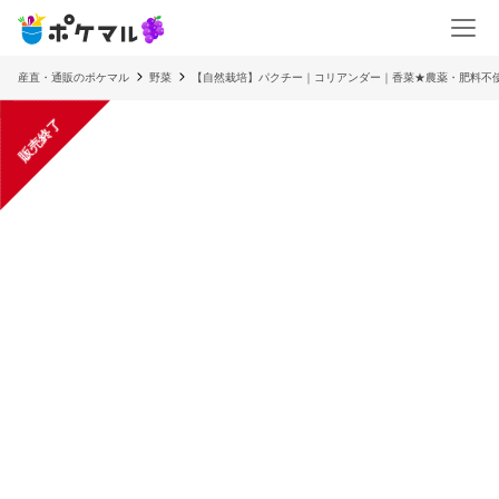
産直・通販のポケマル
野菜
【自然栽培】パクチー｜コリアンダー｜香菜★農薬・肥料不使
販売終了