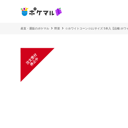
産直・通販のポケマル
野菜
☆ホワイトコーン☆LLサイズ 5本入【品種:ホワ
注
文
受
付
停
止
中