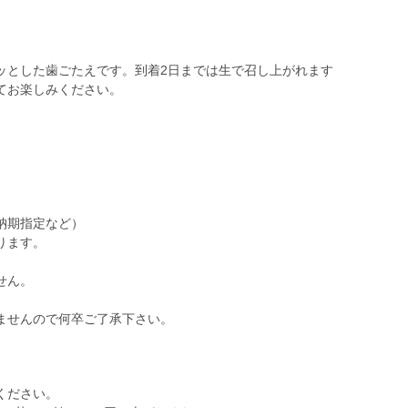
ッとした歯ごたえです。到着2日までは生で召し上がれます
てお楽しみください。
）
。
納期指定など）
ります。
。
せん。
ませんので何卒ご了承下さい。
ください。