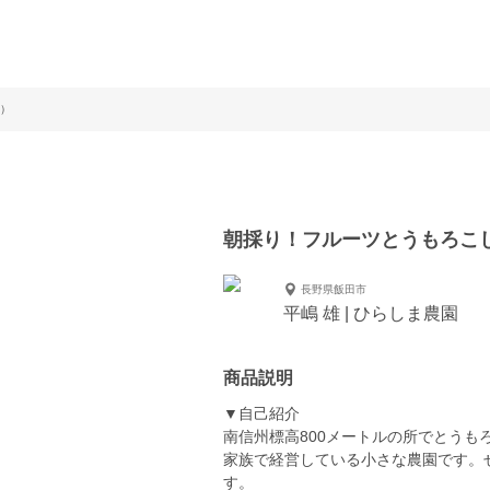
）
朝採り！フルーツとうもろこ
長野県飯田市
平嶋 雄 | ひらしま農園
商品説明
▼自己紹介
南信州標高800メートルの所でとうも
家族で経営している小さな農園です。
す。