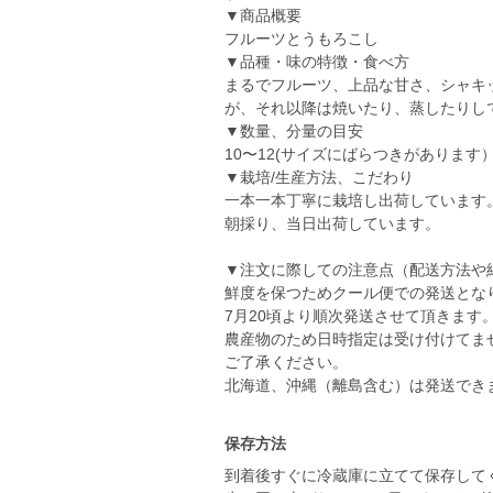
▼商品概要
フルーツとうもろこし
▼品種・味の特徴・食べ方
まるでフルーツ、上品な甘さ、シャキ
が、それ以降は焼いたり、蒸したりし
▼数量、分量の目安
10〜12(サイズにばらつきがあります
▼栽培/生産方法、こだわり
一本一本丁寧に栽培し出荷しています
朝採り、当日出荷しています。
▼注文に際しての注意点（配送方法や
鮮度を保つためクール便での発送とな
7月20頃より順次発送させて頂きます
農産物のため日時指定は受け付けてま
ご了承ください。
北海道、沖縄（離島含む）は発送でき
保存方法
到着後すぐに冷蔵庫に立てて保存して