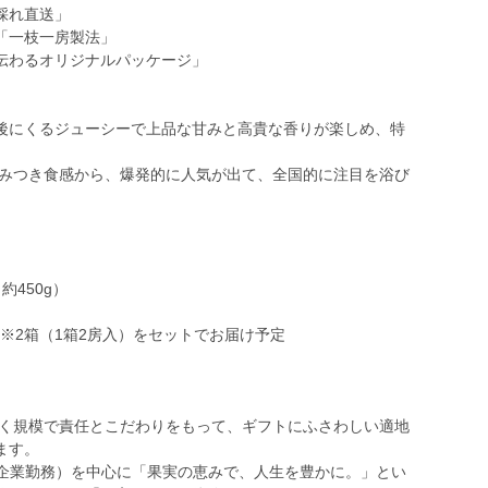
採れ直送」
「一枝一房製法」
伝わるオリジナルパッケージ」
後にくるジューシーで上品な甘みと高貴な香りが楽しめ、特
やみつき食感から、爆発的に人気が出て、全国的に注目を浴び
450g）
）※2箱（1箱2房入）をセットでお届け予定
届く規模で責任とこだわりをもって、ギフトにふさわしい適地
ます。
T企業勤務）を中心に「果実の恵みで、人生を豊かに。」とい