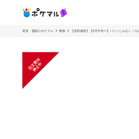
産直・通販のポケマル
果物
【送料無料】【9月中旬〜】パリッじゅわ～！や
注
文
受
付
停
止
中