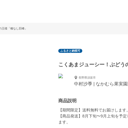
の王様「種なし巨峰」
ふるさと納税可
こくあまジューシー！ぶどう
長野県須坂市
中村沙季 | なかむら果実園
商品説明
【期間限定】送料無料でお届けします
【商品発送】8月下旬〜9月上旬を予
ます。