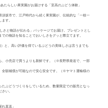
のあたらしい果実園がお届けする「至高のぶどう体験」
県須坂市で、江戸時代から続く果実園が、伝統的な「一枝一
します。
いしさと物語が伝わる」パッケージでお届け。プレゼントとし
までの物語を知ることでおいしさをグッと際立てます。
年実績）と、高い評価を得ているぶどうの美味しさは言うまでも
ら、小売店で買うよりも新鮮です。（※長野県発送で、一部
、全額補償が可能なので安心安全です。（※ヤマト運輸様の
ったぶどうづくりをしているため、数量限定での販売となっ
ださい。
採れ直送」