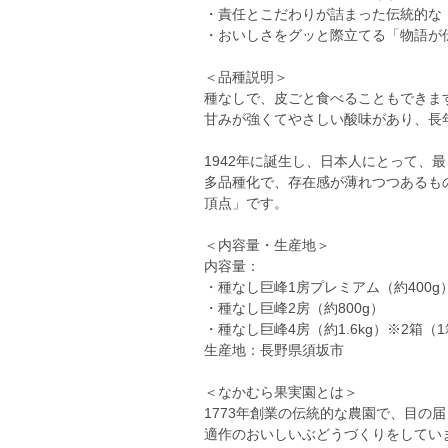
・責任とこだわりが詰まった伝統的な
・おいしさをグッと際立てる「物語が
＜品種説明＞
種なしで、皮ごと食べることもできま
甘みが強くてやさしい酸味があり、長
1942年に誕生し、日本人にとって、
多品種化で、存在感が薄れつつあるも
頂点」です。
＜内容量・生産地＞
内容量：
・種なし巨峰1房プレミアム（約400g
・種なし巨峰2房（約800g）
・種なし巨峰4房（約1.6kg）※2箱
生産地：長野県須坂市
＜なかむら果実園とは＞
1773年創業の伝統的な農園で、目の
適作のおいしいぶどうづくりをしてい