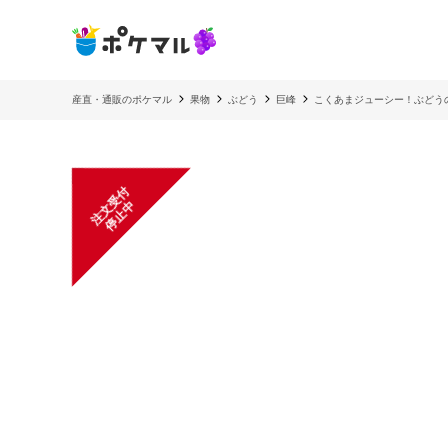
産直・通販のポケマル
果物
ぶどう
巨峰
こくあまジューシー！ぶどう
注
文
受
付
停
止
中