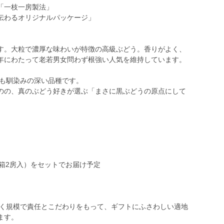
「一枝一房製法」
伝わるオリジナルパッケージ」
す。大粒で濃厚な味わいが特徴の高級ぶどう。香りがよく、
年にわたって老若男女問わず根強い人気を維持しています。
最も馴染みの深い品種です。
のの、真のぶどう好きが選ぶ「まさに黒ぶどうの原点にして
）
（1箱2房入）をセットでお届け予定
届く規模で責任とこだわりをもって、ギフトにふさわしい適地
ます。