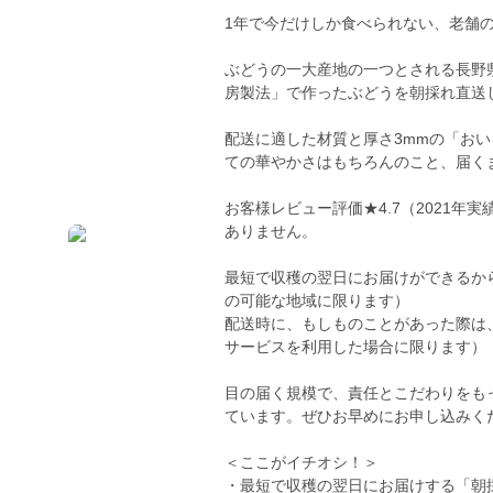
1年で今だけしか食べられない、老舗
ぶどうの一大産地の一つとされる長野
房製法」で作ったぶどうを朝採れ直送
配送に適した材質と厚さ3mmの「お
ての華やかさはもちろんのこと、届く
お客様レビュー評価★4.7（2021
ありません。
最短で収穫の翌日にお届けができるか
の可能な地域に限ります）
配送時に、もしものことがあった際は
サービスを利用した場合に限ります）
目の届く規模で、責任とこだわりをも
ています。ぜひお早めにお申し込みく
＜ここがイチオシ！＞
・最短で収穫の翌日にお届けする「朝