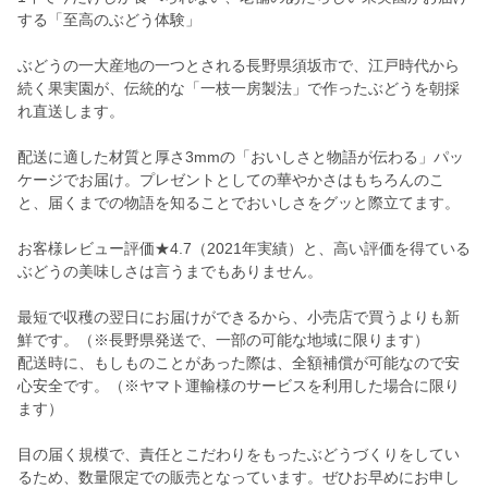
する「至高のぶどう体験」
ぶどうの一大産地の一つとされる長野県須坂市で、江戸時代から
続く果実園が、伝統的な「一枝一房製法」で作ったぶどうを朝採
れ直送します。
配送に適した材質と厚さ3mmの「おいしさと物語が伝わる」パッ
ケージでお届け。プレゼントとしての華やかさはもちろんのこ
と、届くまでの物語を知ることでおいしさをグッと際立てます。
お客様レビュー評価★4.7（2021年実績）と、高い評価を得ている
ぶどうの美味しさは言うまでもありません。
最短で収穫の翌日にお届けができるから、小売店で買うよりも新
鮮です。（※長野県発送で、一部の可能な地域に限ります）
配送時に、もしものことがあった際は、全額補償が可能なので安
心安全です。（※ヤマト運輸様のサービスを利用した場合に限り
ます）
目の届く規模で、責任とこだわりをもったぶどうづくりをしてい
るため、数量限定での販売となっています。ぜひお早めにお申し