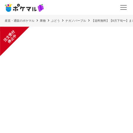
産直・通販のポケマル
果物
ぶどう
ナガノパープル
【送料無料】【8月下旬〜】ま
注
文
受
付
停
止
中