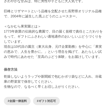
さわやかな甘みは、特に男性や子どもに大人気です。
巨峰とリザマートという品種を交配させた長野県オリジナル品種
で、2004年に誕生した黒ぶどうのニュースター。
＜なかむら果実園とは＞
1773年創業の伝統的な農園で、目の届く規模で責任とこだわりを
もって、ギフトにふさわしい適地適作のおいしいぶどうづくりを
しています。
現在は10代目の園主（東大出身、元IT企業勤務）を中心に「果実
の恵みで、人生を豊かに。」という理念を掲げて、あたらしい試
みで時代にあわせた「至高のぶどう体験」をお届けしています。
保存方法
乾燥しないようラップや新聞紙で包むかポリ袋などに入れ、冷蔵
庫の野菜室で保存してください。
生物なので、なるべく早くお召し上がりください。
#全国一律送料
#ギフト対応可