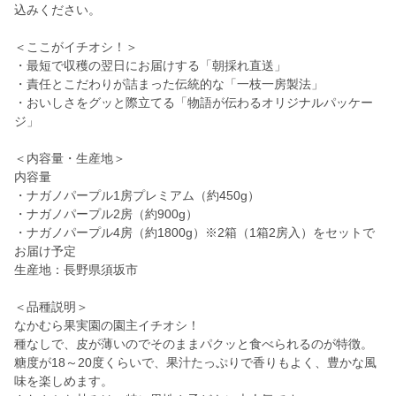
込みください。
＜ここがイチオシ！＞
・最短で収穫の翌日にお届けする「朝採れ直送」
・責任とこだわりが詰まった伝統的な「一枝一房製法」
・おいしさをグッと際立てる「物語が伝わるオリジナルパッケー
ジ」
＜内容量・生産地＞
内容量
・ナガノパープル1房プレミアム（約450g）
・ナガノパープル2房（約900g）
・ナガノパープル4房（約1800g）※2箱（1箱2房入）をセットで
お届け予定
生産地：長野県須坂市
＜品種説明＞
なかむら果実園の園主イチオシ！
種なしで、皮が薄いのでそのままパクッと食べられるのが特徴。
糖度が18～20度くらいで、果汁たっぷりで香りもよく、豊かな風
味を楽しめます。