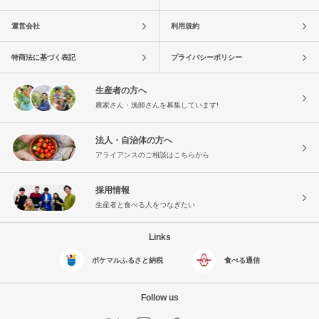
運営会社
利用規約
特商法に基づく表記
プライバシーポリシー
生産者の方へ
農家さん・漁師さんを募集しています!
法人・自治体の方へ
アライアンスのご相談はこちらから
採用情報
生産者と食べる人をつなぎたい
Links
ポケマルふるさと納税
食べる通信
Follow us