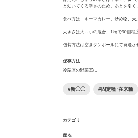
と効いてくる辛さのため、あとを引く
食べ方は、キーマカレー、炒め物、天
大きさは大～小の混合、1kgで30個程
包装方法は空きダンボールにて発送さ
保存方法
冷蔵庫の野菜室に
#新◯◯
#固定種･在来種
カテゴリ
産地