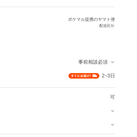
ポケマル提携のヤマト便
配送区分:
事前相談必須
2~3日
可