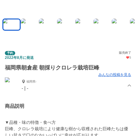
販売終了
予約
2022年8月に発送
5
福岡県朝倉産 朝採りクロレラ栽培巨峰
みんなの投稿を見る
福岡県-
- | -
商品説明
▼品種・味の特徴・食べ方
巨峰、クロレラ栽培により健康な樹から収穫された巨峰たちは優
しい甘さで口のなかいっぱいに幸せが広がります。