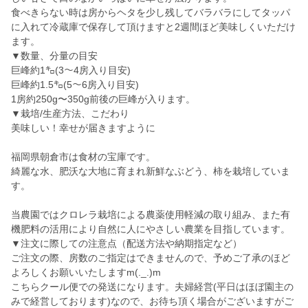
食べきらない時は房からヘタを少し残してバラバラにしてタッパ
に入れて冷蔵庫で保存して頂けますと2週間ほど美味しくいただけ
ます。
▼数量、分量の目安
巨峰約1㌔(3～4房入り目安)
巨峰約1.5㌔(5～6房入り目安)
1房約250g〜350g前後の巨峰が入ります。
▼栽培/生産方法、こだわり
美味しい！幸せが届きますように
福岡県朝倉市は食材の宝庫です。
綺麗な水、肥沃な大地に育まれ新鮮なぶどう、柿を栽培していま
す。
当農園ではクロレラ栽培による農薬使用軽減の取り組み、また有
機肥料の活用により自然に人にやさしい農業を目指しています。
▼注文に際しての注意点（配送方法や納期指定など）
ご注文の際、房数のご指定はできませんので、予めご了承のほど
よろしくお願いいたしますm(._.)m
こちらクール便での発送になります。夫婦経営(平日はほぼ園主の
みで経営しております)なので、お待ち頂く場合がございますがご