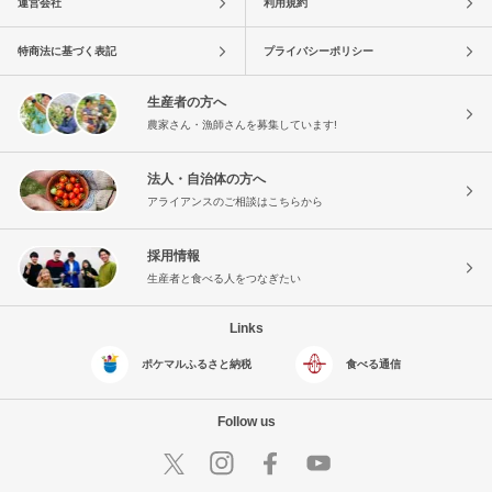
運営会社
利用規約
特商法に基づく表記
プライバシーポリシー
生産者の方へ
農家さん・漁師さんを募集しています!
法人・自治体の方へ
アライアンスのご相談はこちらから
採用情報
生産者と食べる人をつなぎたい
Links
ポケマルふるさと納税
食べる通信
Follow us