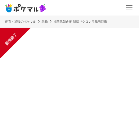
産直・通販のポケマル
果物
福岡県朝倉産 朝採りクロレラ栽培巨峰
販売終了