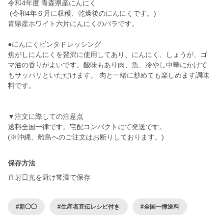
令和4年度 青森県産にんにく
(令和4年６月に収穫、乾燥後のにんにくです。)
青県産ホワイト六片にんにくのバラです。
●にんにくビンタドレッシング
焦がしにんにくを贅沢に使用してあり、にんにく、しょうが、ゴ
マ油の香りがよいです。酸味もあり肉、魚、冷やし中華にかけて
もサッパリといただけます。 肉と一緒に炒めても楽しめます調味
料です。
▼注文に際しての注意点
送料全国一律です。宅配コンパクトにて発送です。
(※沖縄、離島へのご注文はお断りしております。)
保存方法
直射日光を避け常温で保存
#新◯◯
#生産者直伝レシピ付き
#全国一律送料