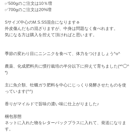
✅500gのご注文は10％増
✅700gのご注文は20%増
Sサイズ中心のM.S.SS混合になります🧄
外皮傷んだもの混ざりますが、中身は問題なく食べれます。
気になる方は購入を控えて頂ければと思います。
季節の変わり目にニンニクを食べて、体力をつけましょう^o^
農薬、化成肥料共に慣行栽培の半分以下に抑えて育ちました(*^◯^
*)
主に魚介類、牡蠣ガラ肥料を中心にじっくり発酵させたものを使
っています(^^)
香りがマイルドで旨味の濃い味に仕上がりました♪
梱包形態
ネットに入れた物をレターパックプラスに入れて、発送になりま
す。