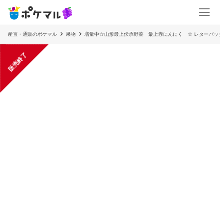
産直・通販のポケマル
果物
増量中☆山形最上伝承野菜 最上赤にんにく ☆ レターパッ
販売終了